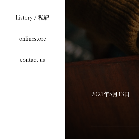
history / 私記
onlinestore
contact us
テ
ス
ト
Colored Background & List Style
2021年5月13日