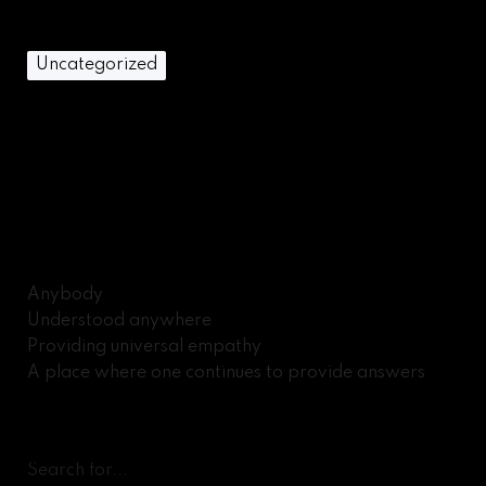
Uncategorized
Anybody
Understood anywhere
Providing universal empathy
A place where one continues to provide answers